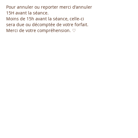
Pour annuler ou reporter merci d'annuler
15H avant la séance.
Moins de 15h avant la séance, celle-ci
sera due ou décomptée de votre forfait.
Coordonnées
Mur vague, Avenue des
Hippocampes, Hossegor,
France
0767279191
adele.shakayoga@gmail.com
La Paillote Du Lac, Avenue du
Tour du Lac, Seignosse,
France
0767279191
adele.shakayoga@gmail.com