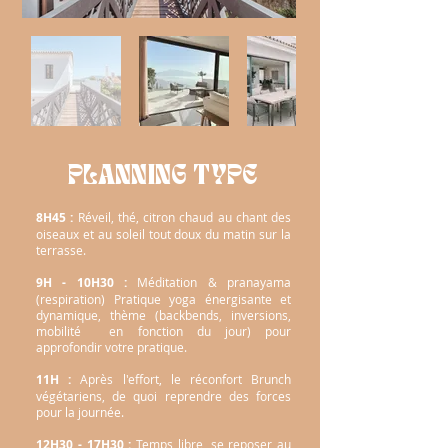
PLANNING TYPE
8H45 :
Réveil, thé, citron chaud au chant des
oiseaux et au soleil tout doux du matin sur la
terrasse.
9H - 10H30 :
Méditation & pranayama
(respiration) Pratique yoga énergisante et
dynamique, thème (backbends, inversions,
mobilité en fonction du jour) pour
approfondir votre pratique.
11H :
Après l'effort, le réconfort Brunch
végétariens, de quoi reprendre des forces
pour la journée.
12H30 - 17H30 :
Temps libre, se reposer au