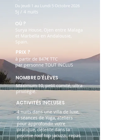
Du Jeudi 1 au Lundi 5 Octobre 2026
5j / 4 nuits
OÙ ?
Surya House, Ojen entre Malaga
et Marbella en Andalousie,
Spain.
PRIX ?
à partir de 847€ TTC
par personne
TOUT INCLUS
NOMBRE D'ÉLÈVES
Maximum 10, petit comité, ultra
privilégié.
ACTIVITÉS INCLUSES
4 nuits dans une villa de luxe,
6 séances de Yoga, ateliers
pour approfondir votre
pratique, détente dans la
piscinie roof top jacuzzi, repas