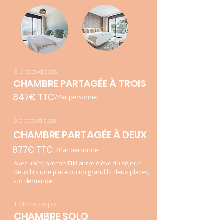
3 places dispos
CHAMBRE PARTAGÉE À TROIS
847€ TTC
/Par personne
6 places dispos
CHAMBRE PARTAGÉE À DEUX
877€ TTC
/Par personne
Avec un(e) proche
OU
autre élève du séjour.
Deux lits une place ou un grand lit deux places,
sur demande.​
1 place dispo
CHAMBRE SOLO