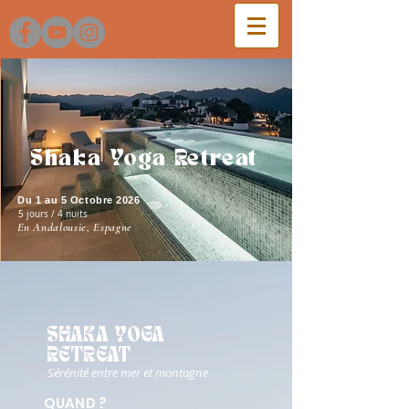
Shaka Yoga Retreat
Du 1 au 5 Octobre 2026
5 jours / 4 nuits
En Andalousie, Espagne
SHAKA YOGA
RETREAT
Sérénité entre mer et montagne
QUAND ?