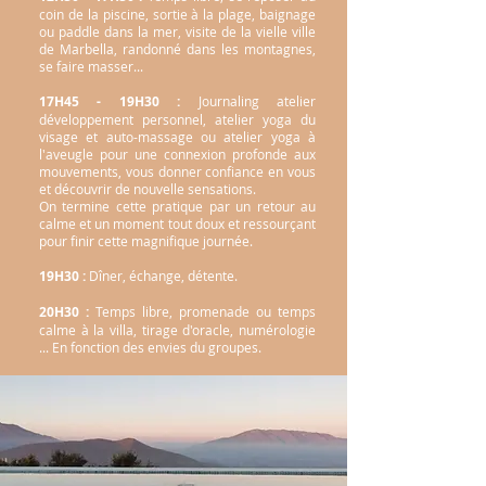
coin de la piscine, sortie à la plage, baignage
ou paddle dans la mer, visite de la vielle ville
de Marbella, randonné dans les montagnes,
se faire masser...
17H45 - 19H30 :
Journaling atelier
développement personnel, atelier yoga du
visage et auto-massage ou atelier yoga à
l'aveugle pour une connexion profonde aux
mouvements, vous donner confiance en vous
et découvrir de nouvelle sensations.
On termine cette pratique par un retour au
calme et un moment tout doux et ressourçant
pour finir cette magnifique journée.
19H30 :
Dîner, échange, détente.
20H30 :
Temps libre, promenade ou temps
calme à la villa, tirage d'oracle, numérologie
... En fonction des envies du groupes.