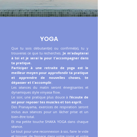
YOGA
Que tu sois débutant(e) ou confirmé(e), tu y
trouveras ce que tu recherches.
Je m'adapterai
à toi et je serai la pour t'accompagner dans
ta pratique.
Participer à une retraite de yoga est le
meilleur moyen pour approfondir ta pratique
et apprendre de nouvelles choses, te
dépasser et t'accomplir.
Les séances du matin seront énergisantes et
dynamiques style vinyasa flow.
Le soir, une pratique plus douce à
l'écoute de
soi pour reposer tes muscles et ton esprit.
Des Pranayama, exercices de respiration seront
inclus aux séances pour un lâcher prise et un
bien-être total.
Et ma petite touche SHAKA YOGA dans chaque
séance.
Le tout pour une reconnexion à soi, faire le vide
et trouver de l'espace dans votre corps et votre