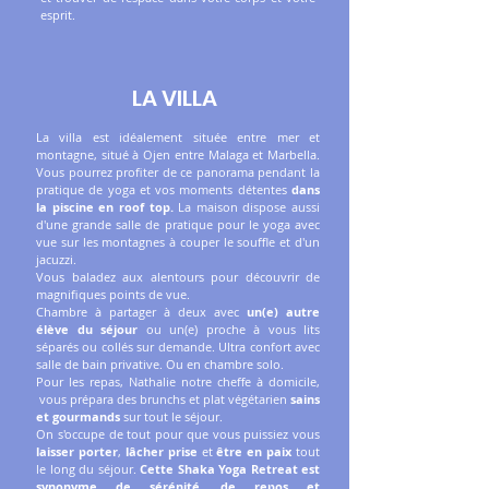
esprit.
LA VILLA
La villa est idéalement située entre mer et
montagne, situé à Ojen entre Malaga et Marbella.
Vous pourrez profiter de ce panorama pendant la
pratique de yoga et vos moments détentes
dans
la piscine en roof top.
La maison dispose aussi
d'une grande salle de pratique pour le yoga avec
vue sur les montagnes à couper le souffle et d'un
jacuzzi.
Vous baladez aux alentours pour découvrir de
magnifiques points de vue.
Chambre à partager à deux avec
un(e) autre
élève du séjour
ou un(e) proche à vous lits
séparés ou collés sur demande. Ultra confort avec
salle de bain privative. Ou en chambre solo.
Pour les repas, Nathalie notre cheffe à domicile,
vous prépara des brunchs et plat végétarien
sains
et gourmands
sur tout le séjour.
On s'occupe de tout pour que vous puissiez vous
laisser porter
,
lâcher prise
et
être en paix
tout
le long du séjour.
Cette Shaka Yoga Retreat est
synonyme de sérénité, de repos et