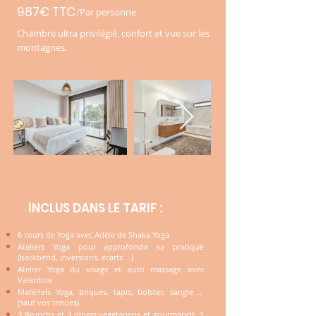
987€ TTC
/Par personne
Chambre ultra privilégié, confort et vue sur les
montagnes.
INCLUS DANS LE TARIF :
6 cours de Yoga avec Adèle de Shaka Yoga.
Ateliers Yoga pour approfondir sa pratique
(backbend, inversions, écarts ...)
Atelier Yoga du visage et auto massage
avec
Valentine
Matériels Yoga, briques, tapis, bolster, sangle ..
(sauf vos tenues).
3 Brunchs et 3 dîners végétariens et gourmands, 1