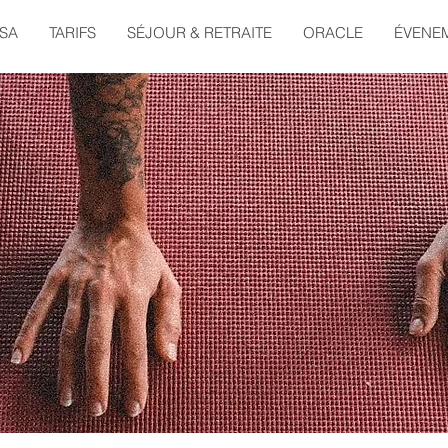
ÉSA
TARIFS
SÉJOUR & RETRAITE
ORACLE
ÉVENE