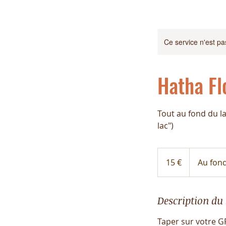
Ce service n'est pa
Hatha Fl
Tout au fond du la
lac")
15
euros
15 €
Au fond
Description du 
Taper sur votre GP