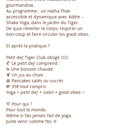
gourmandise.
Au programme : un Hatha Flow
accessible et dynamique avec Adèle –
Shaka Yoga, dans le jardin du Tiger.
De quoi réveiller le corps, respirer un
bon coup et faire circuler les good vibes.
Et après la pratique ?
Petit dej’ Tiger Club obligé 😮‍💨🥞
🥐 Le petit dej’ comprend :
☕ Une boisson chaude
🍹 Un jus au choix
🥞 Pancakes salés ou sucrés
💸 35€ tout compris
Yoga + petit dej’ + soleil + good vibes ✨
💛 Pour qui ?
Pour tout le monde.
Même si t’as jamais fait de yoga.
Juste venir comme t’es 🌞